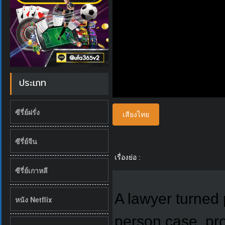
ประเภท
ซีรี่ย์ฝรั่ง
เสียงไทย
ซีรี่ย์จีน
เรื่องย่อ :
ซีรี่ย์เกาหลี
A lawyer turned 
หนัง Netflix
person case, pro