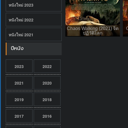
หนังใหม่ 2023
หนังใหม่ 2022
Chaos Walking (2021) จิต
ปฏิวัติโลก
หนังใหม่ 2021
ปีหนัง
2023
2022
2021
2020
2019
2018
2017
2016