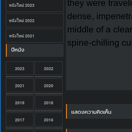
they were travel
หนังใหม่ 2023
dense, impenetr
หนังใหม่ 2022
middle of a clea
หนังใหม่ 2021
spine-chilling cul
ปีหนัง
2023
2022
2021
2020
2019
2018
แสดงความคิดเห็น
2017
2016