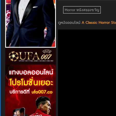
Horror หนังสยองขวัญ
ดูหนังออนไลน์
A Classic Horror Sto