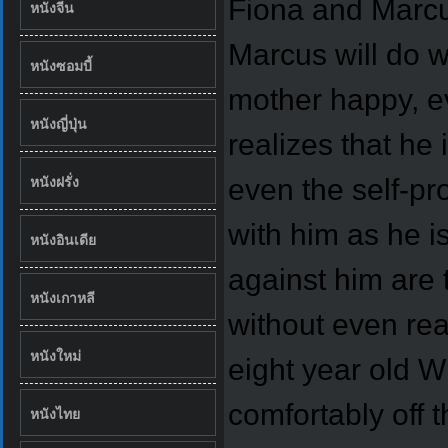
Fiona and Marcu
หนังจีน
Marcus will do 
หนังซอมบี้
mother happy, ev
หนังญี่ปุ่น
realizes that he 
หนังฝรั่ง
even the self-pr
with him as he is
หนังอินเดีย
against him are 
หนังเกาหลี
without even real
หนังใหม่
eight year old W
comfortably off t
หนังไทย