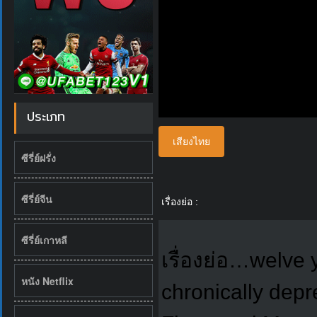
ประเภท
เสียงไทย
ซีรี่ย์ฝรั่ง
ซีรี่ย์จีน
เรื่องย่อ :
ซีรี่ย์เกาหลี
เรื่องย่อ…welve 
หนัง Netflix
chronically depr