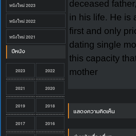
deceased father
หนังใหม่ 2023
in his life. He i
หนังใหม่ 2022
first and only pr
หนังใหม่ 2021
dating single mo
ปีหนัง
this capacity tha
mother
2023
2022
2021
2020
2019
2018
แสดงความคิดเห็น
2017
2016