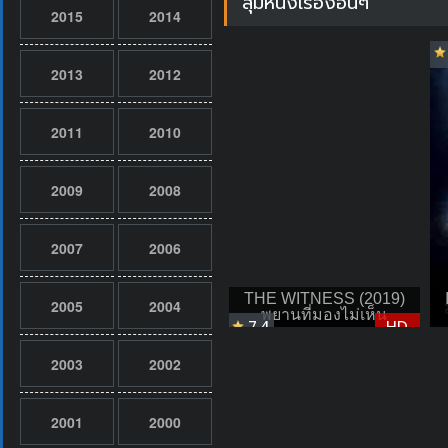
สุ่มหนังเรื่องอื่นๆ
2015
2014
2013
2012
2011
2010
2009
2008
2007
2006
THE WITNESS (2019)
2005
2004
พยานที่มองไม่เห็น
7.4
HD
2003
2002
2001
2000