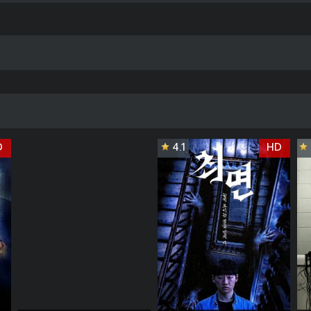
D
4.1
HD