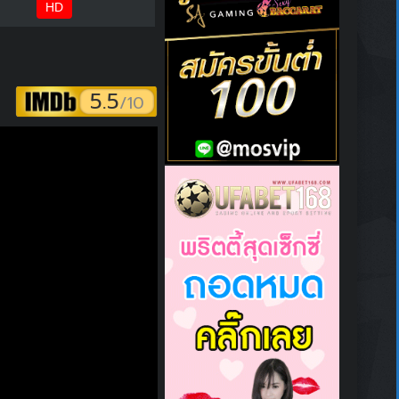
HD
5.5
/10