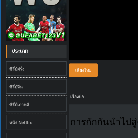
ประเภท
ซีรี่ย์ฝรั่ง
เสียงไทย
ซีรี่ย์จีน
เรื่องย่อ :
ซีรี่ย์เกาหลี
การกักกันนำไปส
หนัง Netflix