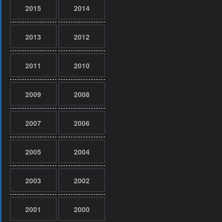
2015
2014
2013
2012
2011
2010
2009
2008
2007
2006
2005
2004
2003
2002
2001
2000