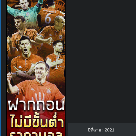
ปีที่ฉาย : 2021