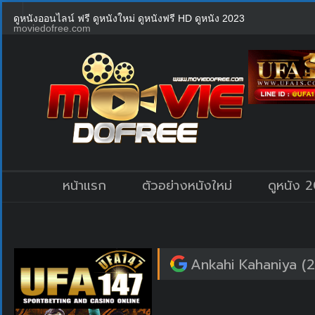
ดูหนังออนไลน์ ฟรี ดูหนังใหม่ ดูหนังฟรี HD ดูหนัง 2023
moviedofree.com
หน้าแรก
ตัวอย่างหนังใหม่
ดูหนัง 
Ankahi Kahaniya (202