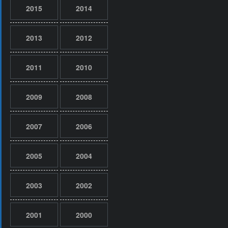
2015
2014
2013
2012
2011
2010
2009
2008
2007
2006
2005
2004
2003
2002
2001
2000