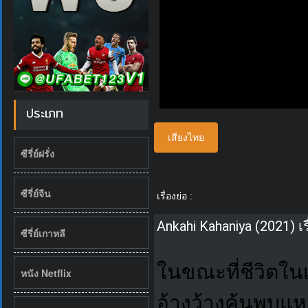
ประเภท
เสียงไทย
ซีรี่ย์ฝรั่ง
ซีรี่ย์จีน
เรื่องย่อ :
Ankahi Kahaniya (2021) เรื
ซีรี่ย์เกาหลี
ในขณะที่ชีวิตใ
หนัง Netflix
อ้างว้างค้นพบแหล