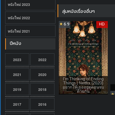
หนังใหม่ 2023
สุ่มหนังเรื่องอื่นๆ
หนังใหม่ 2022
6.9
HD
หนังใหม่ 2021
ปีหนัง
2023
2022
2021
2020
I’m Thinking of Ending
Things | Netflix (2020)
อยากให้เธออยู่ดูตอนจบ
2019
2018
ด้วยกัน
2017
2016