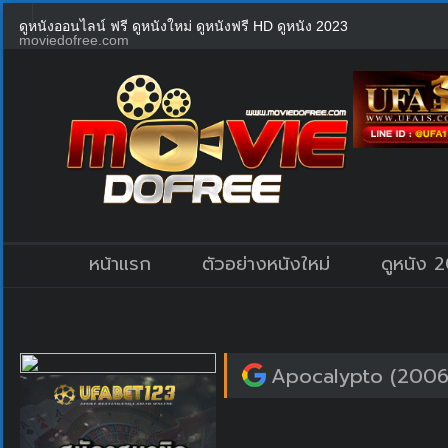
ดูหนังออนไลน์ ฟรี ดูหนังใหม่ ดูหนังฟรี HD ดูหนัง 2023
moviedofree.com
หน้าแรก
ตัวอย่างหนังใหม่
ดูหนัง 
Apocalypto (2006