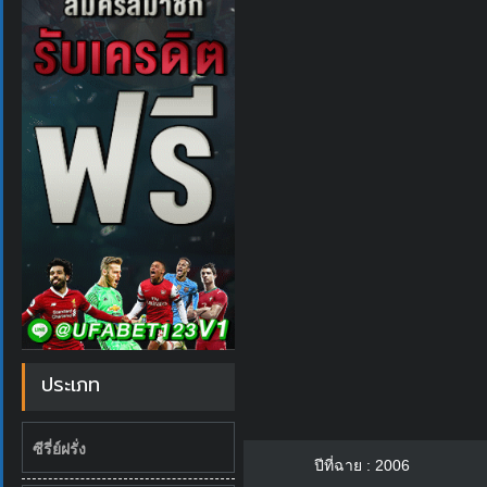
ประเภท
ซีรี่ย์ฝรั่ง
ปีที่ฉาย : 2006