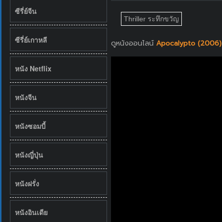
ซีรี่ย์จีน
Thriller ระทึกขวัญ
ซีรี่ย์เกาหลี
ดูหนังออนไลน์
Apocalypto (2006)
หนัง Netflix
หนังจีน
หนังซอมบี้
หนังญี่ปุ่น
หนังฝรั่ง
หนังอินเดีย