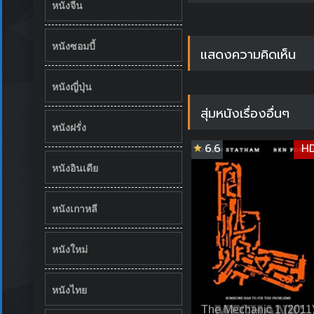
หนังจีน
หนังซอมบี้
แสดงความคิดเห็น
หนังญี่ปุ่น
สุ่มหนังเรื่องอื่นๆ
หนังฝรั่ง
6.6
H
หนังอินเดีย
หนังเกาหลี
หนังใหม่
หนังไทย
The Mechanic 1 (2011