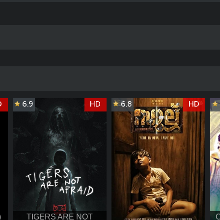
D
6.9
HD
6.8
HD
)
TIGERS ARE NOT
C