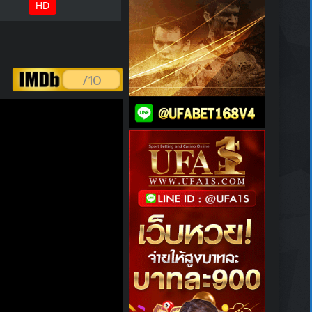
HD
/10