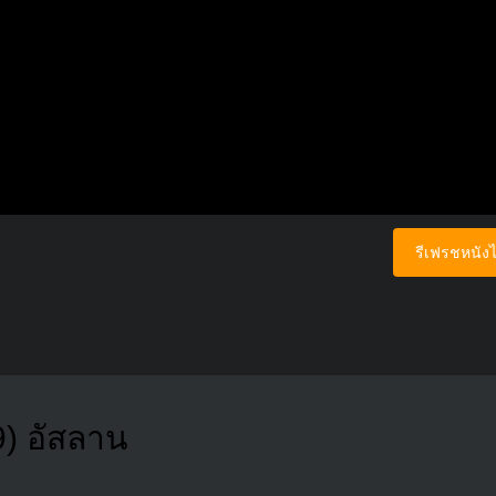
รีเฟรชหนังไ
) อัสลาน