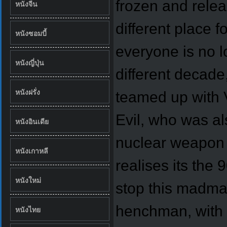
frozen and relea
หนังจีน
different place f
หนังซอมบี้
everyone is no 
หนังญี่ปุ่น
different decade,
หนังฝรั่ง
teamed up with V
Evil, who was als
หนังอินเดีย
nuclear weapon 
หนังเกาหลี
realises its the 
หนังใหม่
stop this madman
henchman, with 
หนังไทย