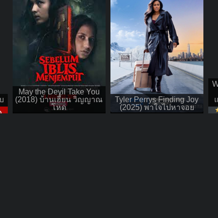
W
May the Devil Take You
บ
(2018) บ้านเฮี้ยน วิญญาณ
Tyler Perrys Finding Joy
แ
โหด
(2025) พาใจไปหาจอย
D