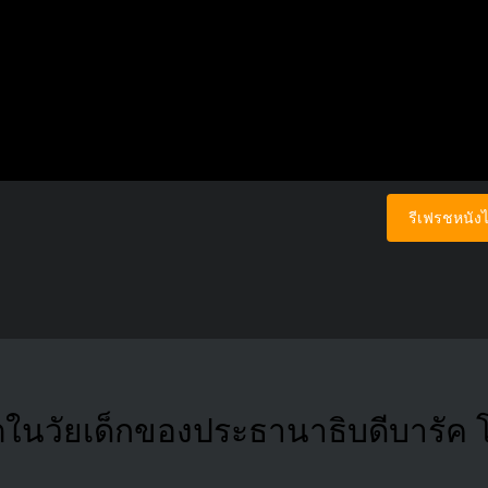
รีเฟรชหนังไ
วิตในวัยเด็กของประธานาธิบดีบารัค