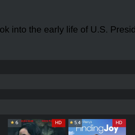
ook into the early life of U.S. Pres
6
HD
5.4
HD