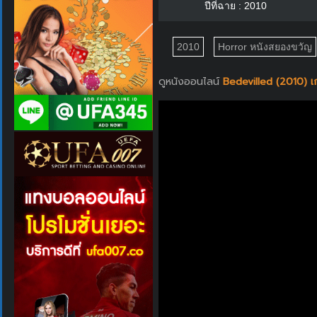
ปีที่ฉาย : 2010
2010
Horror หนังสยองขวัญ
ดูหนังออนไลน์
Bedevilled (2010) เกา