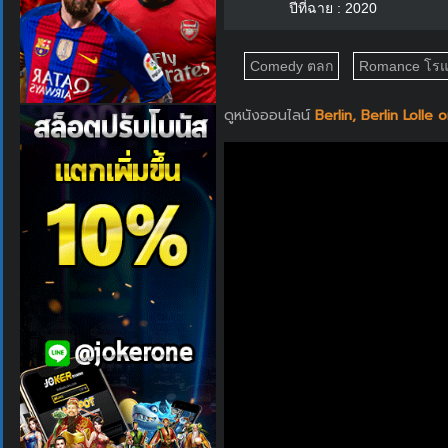
ปีที่ฉาย : 2020
Comedy ตลก
Romance โรแ
ดูหนังออนไลน์
Berlin, Berlin Lolle 