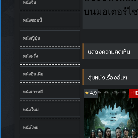
หนังจีน
บนมอเตอร์ไซ
หนังซอมบี้
หนังญี่ปุ่น
แสดงความคิดเห็น
หนังฝรั่ง
หนังอินเดีย
สุ่มหนังเรื่องอื่นๆ
หนังเกาหลี
4.9
H
หนังใหม่
หนังไทย