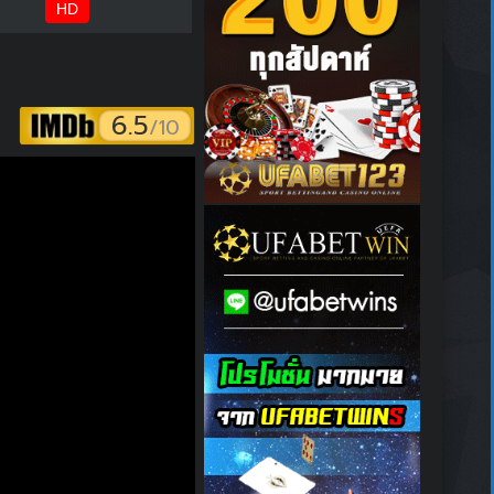
HD
6.5
/10