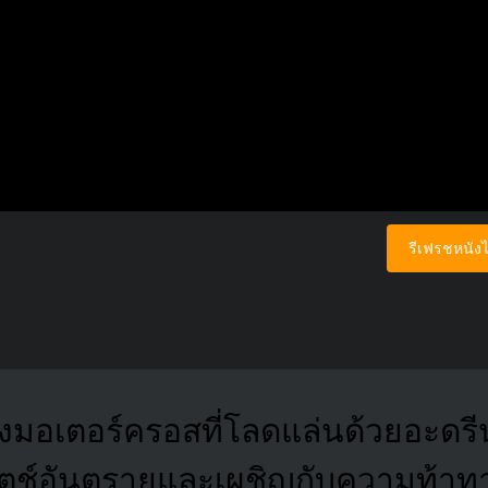
รีเฟรชหนังไ
่งมอเตอร์ครอสที่โลดแล่นด้วยอะดร
ตช์อันตรายและเผชิญกับความท้าทา