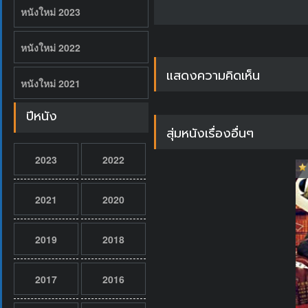
หนังใหม่ 2023
หนังใหม่ 2022
แสดงความคิดเห็น
หนังใหม่ 2021
ปีหนัง
สุ่มหนังเรื่องอื่นๆ
2023
2022
2021
2020
2019
2018
2017
2016