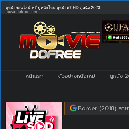
ดูหนังออนไลน์ ฟรี ดูหนังใหม่ ดูหนังฟรี HD ดูหนัง 2023
moviedofree.com
หน้าแรก
ตัวอย่างหนังใหม่
ดูหนัง 
Border (2018) สายพั