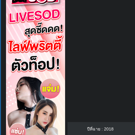
ปีที่ฉาย : 2018