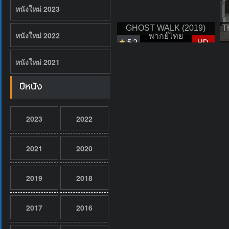
หนังใหม่ 2023
GHOST WALK (2019)
T
หนังใหม่ 2022
พากย์ไทย
5.2
HD
หนังใหม่ 2021
ปีหนัง
2023
2022
2021
2020
2019
2018
2017
2016