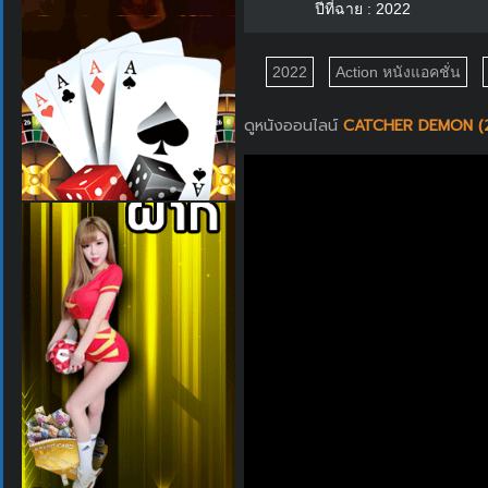
ปีที่ฉาย : 2022
2022
Action หนังแอคชั่น
ดูหนังออนไลน์
CATCHER DEMON (20