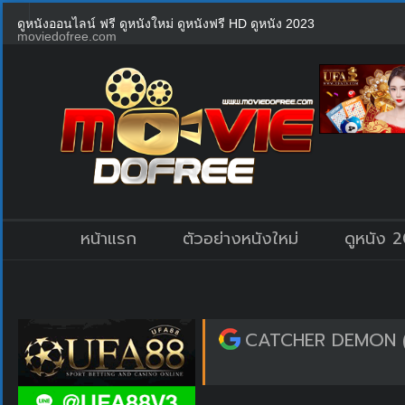
ดูหนังออนไลน์ ฟรี ดูหนังใหม่ ดูหนังฟรี HD ดูหนัง 2023
moviedofree.com
หน้าแรก
ตัวอย่างหนังใหม่
ดูหนัง 
CATCHER DEMON (2