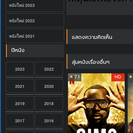
หนังใหม่ 2023
หนังใหม่ 2022
แสดงความคิดเห็น
หนังใหม่ 2021
ปีหนัง
สุ่มหนังเรื่องอื่นๆ
2023
2022
7.1
HD
2021
2020
2019
2018
2017
2016