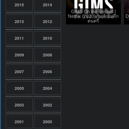
2015
2014
GIMS On the Record |
Netflix (2020) กิมส์ บันทึก
D
ดนตรี
2013
2012
2011
2010
2009
2008
2007
2006
2005
2004
2003
2002
2001
2000