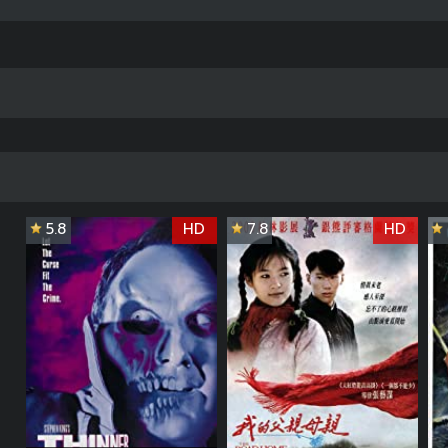
5.8
HD
7.8
HD