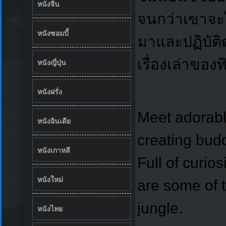
หนังจีน
จนกว่าเขาจะไ
หนังซอมบี้
มาและปฏิบัติ
เรื่องเล่าของ
หนังญี่ปุ่น
หนังฝรั่ง
Meet adorabl
หนังอินเดีย
creating budd
หนังเกาหลี
Full of curio
หนังใหม่
are some of t
jungle.
หนังไทย