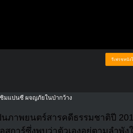
รีเฟรชหนังไ
ชิมแปนซี ผจญภัยในป่ากว้าง
ป็นภาพยนตร์สารคดีธรรมชาติปี 2012 
ออสการ์ซึ่งพบว่าตัวเองอยู่ตามลำพั