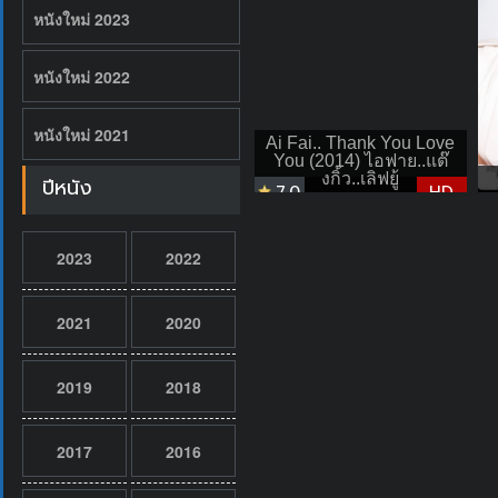
หนังใหม่ 2023
หนังใหม่ 2022
หนังใหม่ 2021
Ai Fai.. Thank You Love
You (2014) ไอฟาย..แต๊
งกิ้ว..เลิฟยู้
ปีหนัง
7.0
HD
2023
2022
2021
2020
2019
2018
2017
2016