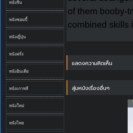
หนังจีน
of them booby-tr
หนังซอมบี้
combined skills 
หนังญี่ปุ่น
หนังฝรั่ง
แสดงความคิดเห็น
หนังอินเดีย
สุ่มหนังเรื่องอื่นๆ
หนังเกาหลี
หนังใหม่
หนังไทย