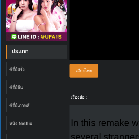
ประเภท
ซีรี่ย์ฝรั่ง
เสียงไทย
ซีรี่ย์จีน
เรื่องย่อ :
ซีรี่ย์เกาหลี
In this remake w
หนัง Netflix
several stranger