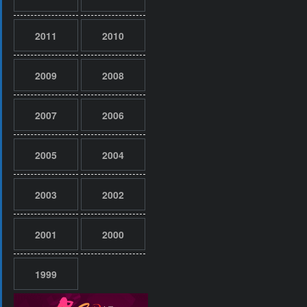
2011
2010
2009
2008
2007
2006
2005
2004
2003
2002
2001
2000
1999