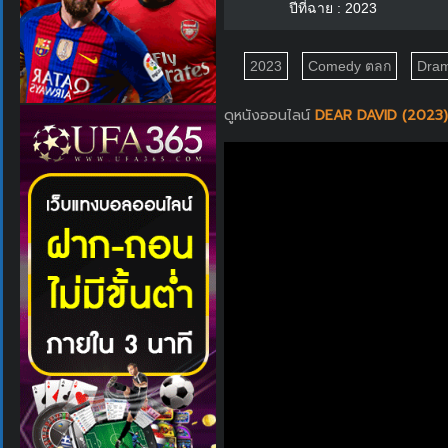
ปีที่ฉาย : 2023
2023
Comedy ตลก
Dram
ดูหนังออนไลน์
DEAR DAVID (2023) เด