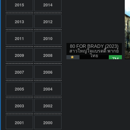
2015
2014
2013
2012
2011
2010
80 FOR BRADY (2023)
สาวใหญ่ใจแบรดดี้ พากย์
2009
2008
ไทย
ZM
2007
2006
2005
2004
2003
2002
2001
2000