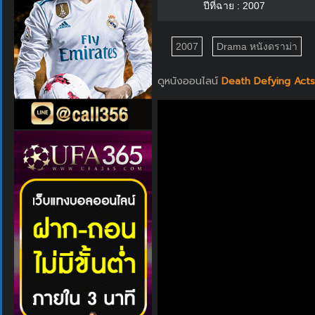
ปีที่ฉาย : 2007
2007
Drama หนังดราม่า
ดูหนังออนไลน์
Death Defying Act