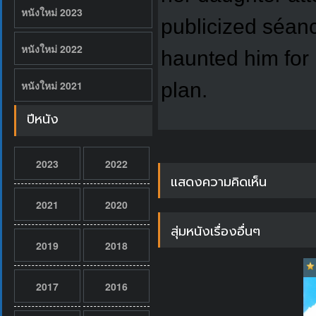
หนังใหม่ 2023
publicized séan
หนังใหม่ 2022
haunted him for 
plan.
หนังใหม่ 2021
ปีหนัง
2023
2022
แสดงความคิดเห็น
2021
2020
สุ่มหนังเรื่องอื่นๆ
2019
2018
2017
2016