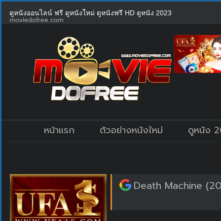
ดูหนังออนไลน์ ฟรี ดูหนังใหม่ ดูหนังฟรี HD ดูหนัง 2023
moviedofree.com
หน้าแรก
ตัวอย่างหนังใหม่
ดูหนัง 
Death Machine (20