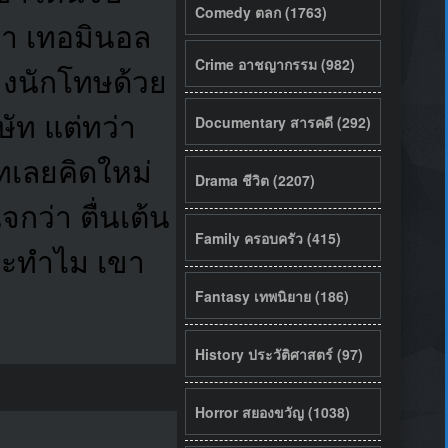
Comedy ตลก (1763)
ว่า เทอมินอล
Crime อาชญากรรม (982)
่างนักโทษด้วย
ษัท แต่ทว่า
Documentary สารคดี (292)
ัทเลยคิดใหม่
Drama ชีวิต (2207)
กว่า ตื่นเต้น
Family ครอบครัว (415)
และทำไม เขา
Fantasy เทพนิยาย (186)
History ประวัติศาสตร์ (97)
Horror สยองขวัญ (1038)