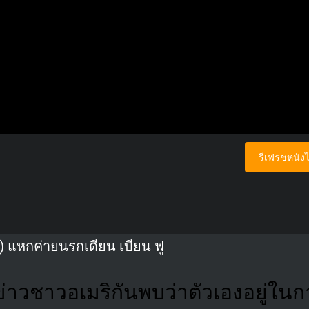
รีเฟรชหนังไ
) แหกค่ายนรกเดียน เบียน ฟู
ข่าวชาวอเมริกันพบว่าตัวเองอยู่ในกา