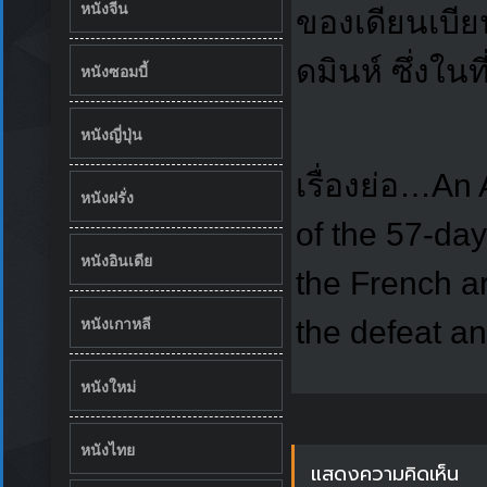
หนังจีน
ของเดียนเบีย
ดมินห์ ซึ่งใน
หนังซอมบี้
หนังญี่ปุ่น
เรื่องย่อ…An 
หนังฝรั่ง
of the 57-da
หนังอินเดีย
the French ar
หนังเกาหลี
the defeat a
หนังใหม่
หนังไทย
แสดงความคิดเห็น