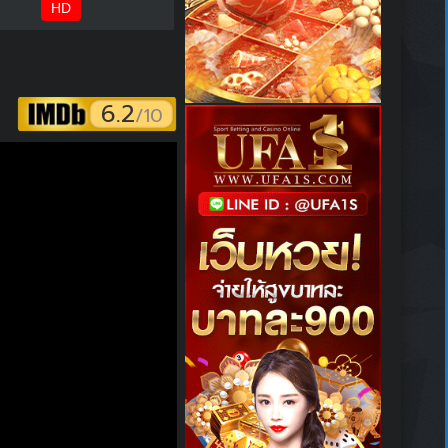
HD
6.2
/10