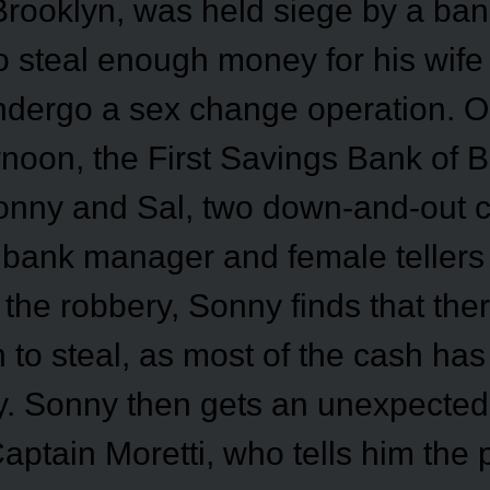
rooklyn, was held siege by a ban
 steal enough money for his wife 
dergo a sex change operation. O
noon, the First Savings Bank of B
onny and Sal, two down-and-out c
 bank manager and female tellers 
h the robbery, Sonny finds that ther
 to steal, as most of the cash ha
ay. Sonny then gets an unexpected
aptain Moretti, who tells him the 