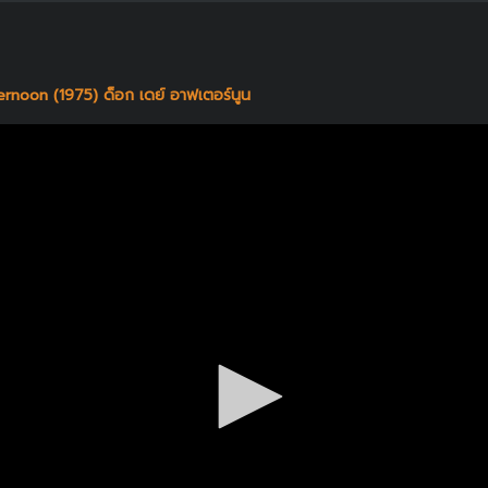
rnoon (1975) ด็อก เดย์ อาฟเตอร์นูน