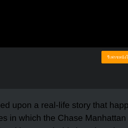
รีเฟรชหนังไ
ed upon a real-life story that hap
ies in which the Chase Manhattan