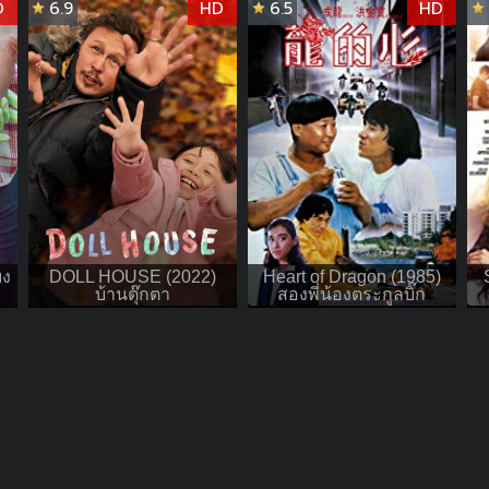
D
6.9
HD
6.5
HD
ยง
DOLL HOUSE (2022)
Heart of Dragon (1985)
บ้านตุ๊กตา
สองพี่น้องตระกูลบิ๊ก