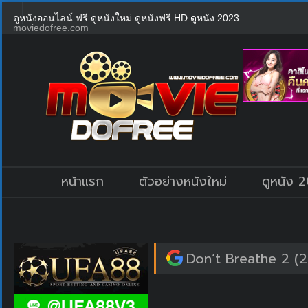
ดูหนังออนไลน์ ฟรี ดูหนังใหม่ ดูหนังฟรี HD ดูหนัง 2023
moviedofree.com
หน้าแรก
ตัวอย่างหนังใหม่
ดูหนัง 
Don’t Breathe 2 (2