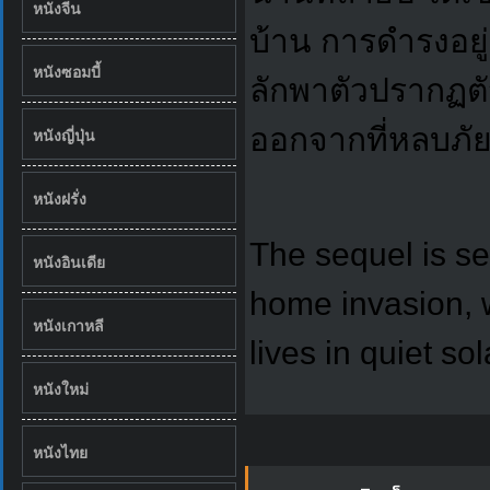
หนังจีน
บ้าน การดำรงอยู่
หนังซอมบี้
ลักพาตัวปรากฏตั
ออกจากที่หลบภัยเ
หนังญี่ปุ่น
หนังฝรั่ง
The sequel is set
หนังอินเดีย
home invasion,
หนังเกาหลี
lives in quiet so
หนังใหม่
หนังไทย