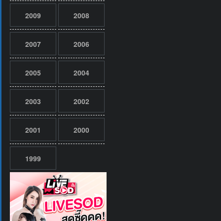
2009
2008
2007
2006
2005
2004
2003
2002
2001
2000
1999