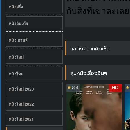
หนังฝรั่ง
กับสิ่งที่เขาละเ
หนังอินเดีย
หนังเกาหลี
แสดงความคิดเห็น
หนังใหม่
สุ่มหนังเรื่องอื่นๆ
หนังไทย
8.4
HD
หนังใหม่ 2023
หนังใหม่ 2022
หนังใหม่ 2021