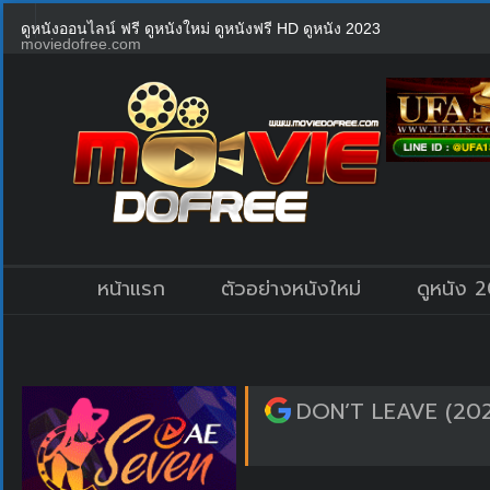
ดูหนังออนไลน์ ฟรี ดูหนังใหม่ ดูหนังฟรี HD ดูหนัง 2023
moviedofree.com
หน้าแรก
ตัวอย่างหนังใหม่
ดูหนัง 
DON’T LEAVE (2022