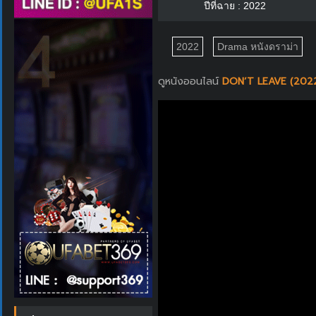
ปีที่ฉาย : 2022
2022
Drama หนังดราม่า
ดูหนังออนไลน์
DON’T LEAVE (2022)