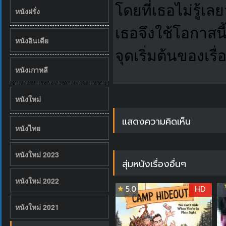
โดยที่เธอไม่รู้เล
หนังฝรั่ง
เธอจึงใช้โอกาสนี
หนังอินเดีย
จุดเริ่มต้นของเร
หนังเกาหลี
หนังใหม่
แสดงความคิดเห็น
หนังไทย
หนังใหม่ 2023
สุ่มหนังเรื่องอื่นๆ
หนังใหม่ 2022
5.0
HD
หนังใหม่ 2021