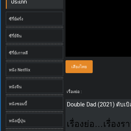
ประเภท
ซีรี่ย์ฝรั่ง
ซีรี่ย์จีน
ซีรี่ย์เกาหลี
เสียงไทย
หนัง Netflix
หนังจีน
เรื่องย่อ :
หนังซอมบี้
Double Dad (2021) ดับเบิ
หนังญี่ปุ่น
เรื่องย่อ…เรื่องร