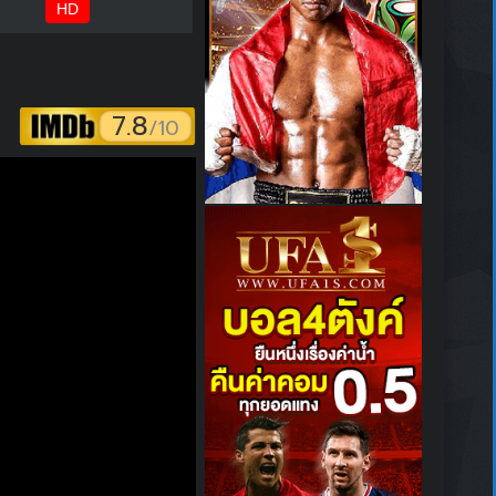
HD
7.8
/10