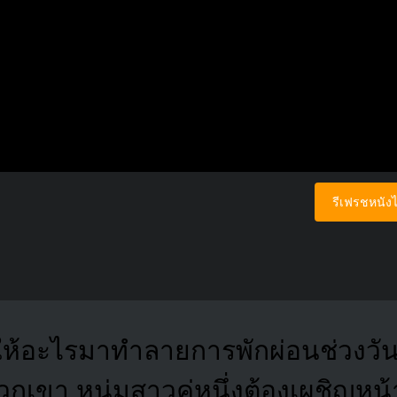
รีเฟรชหนังไ
ให้อะไรมาทำลายการพักผ่อนช่วงวัน
เขา หนุ่มสาวคู่หนึ่งต้องเผชิญหน้า