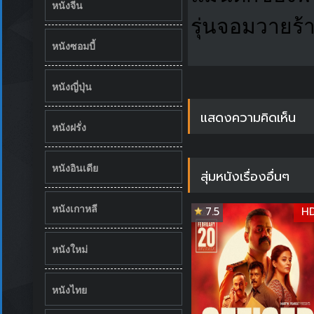
หนังจีน
รุ่นจอมวายร้า
หนังซอมบี้
หนังญี่ปุ่น
แสดงความคิดเห็น
หนังฝรั่ง
หนังอินเดีย
สุ่มหนังเรื่องอื่นๆ
หนังเกาหลี
7.5
H
หนังใหม่
หนังไทย