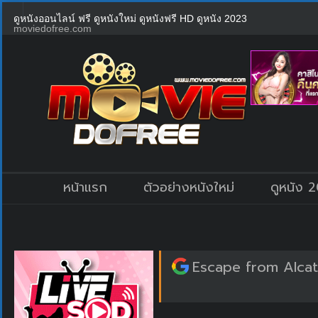
ดูหนังออนไลน์ ฟรี ดูหนังใหม่ ดูหนังฟรี HD ดูหนัง 2023
moviedofree.com
หน้าแรก
ตัวอย่างหนังใหม่
ดูหนัง 
Escape from Alcatr