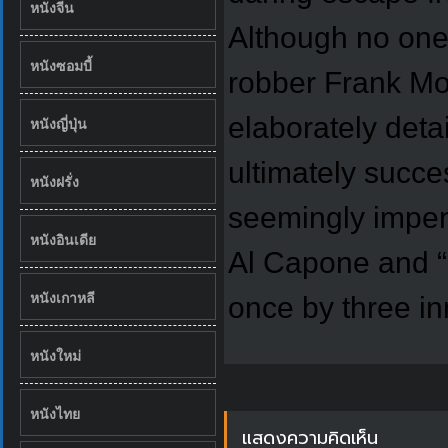
หนังจีน
Although no one
หนังซอมบี้
robber Frank Mo
elaborately deta
หนังญี่ปุ่น
ultimately succe
หนังฝรั่ง
seemingly impen
หนังอินเดีย
Al Capone and “
หนังเกาหลี
once by three i
หนังใหม่
หนังไทย
แสดงความคิดเห็น