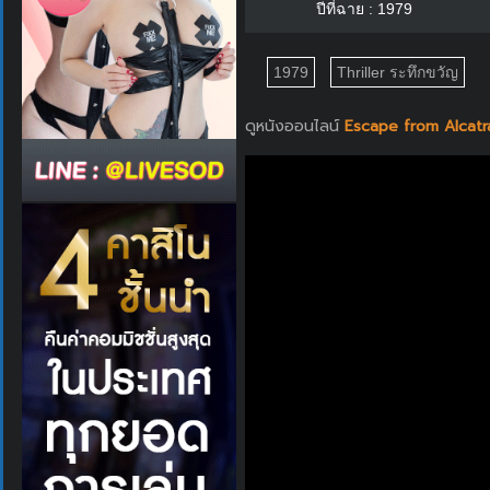
ปีที่ฉาย : 1979
1979
Thriller ระทึกขวัญ
ดูหนังออนไลน์
Escape from Alcatra