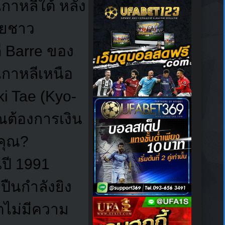
กาหลีใต้ หลัง
โดยชาว
 Barre ของ
เกาหลีเหนือ
i Tae (Kyo-
ณต้องการเงิน
คุณ?
ปี 1991
ปืนกำลังยิง
ไม่มีความ