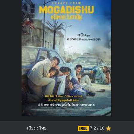
เสียง : ไทย
7.2 / 10