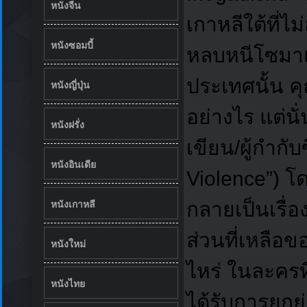
หนังจีน
เกาหลีใต้ที่ไม
หนังซอมบี้
หลบหนีโซมาเ
ประเทศนั้น คุ
หนังญี่ปุ่น
อย่างไร แต่นั
หนังฝรั่ง
เขียน/ผู้กำกับ
หนังอินเดีย
Violence”) โ
หนังเกาหลี
กลายเป็นเรื่
ส่วนที่เหลือ
หนังใหม่
ไหร่ ในละครที
หนังไทย
ได้รับการยกย