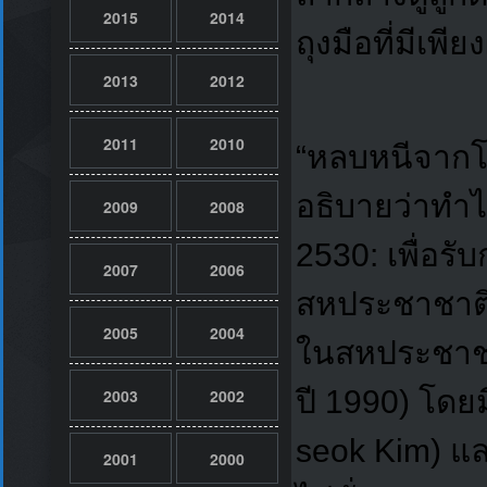
2015
2014
ถุงมือที่มีเพี
2013
2012
2011
2010
“หลบหนีจากโม
อธิบายว่าทำไ
2009
2008
2530: เพื่อร
2007
2006
สหประชาชาติ 
2005
2004
ในสหประชาชาต
ปี 1990) โดย
2003
2002
seok Kim) แล
2001
2000