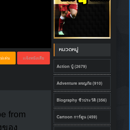
หมวดหมู่
ม่เล่น
เเจ้งหนังเสีย
Action บู้ (2679)
Adventure ผจญภัย (910)
Biography ชีวประวัติ (356)
pe from
Cartoon การ์ตูน (459)
องของ