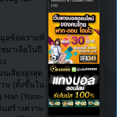
(10)
มูลข้อความที่
โซมาเลียในปี
อง
นเสียงสูงสุด
 (ตั้งขึ้นใน
g Han (Yoon-
กันสร้างความ