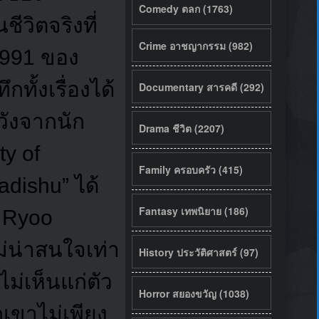
Comedy ตลก (1763)
ีวิตจริงที่
Crime อาชญากรรม (982)
1991 ของ
ั้งเรื่องได้
Documentary สารคดี (292)
วังจากนัก
Drama ชีวิต (2207)
ty of
Family ครอบครัว (415)
dishu” ได้
Fantasy เทพนิยาย (186)
ง Ryoo
ม่น่าสนใจเท่า
History ประวัติศาสตร์ (97)
ม่เห็นแก่ตัว
Horror สยองขวัญ (1038)
เขาไม่เพียง