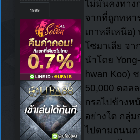
ไม่มั่นคงทาง
1999
จากที่ถูกทหาร
เกาหลีเหนือ
โซมาเลีย จาก
นำโดย Yong-s
hwan Koo) ชา
50,000 ดอลล
กรอไปข้างหน้
อย่างใด กลุ่ม
ไปตามถนนตาม