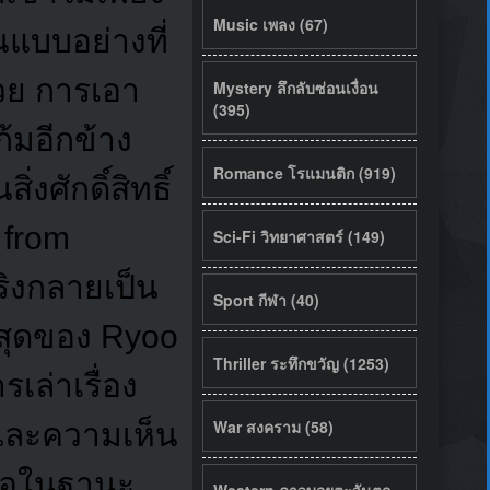
Music เพลง (67)
นแบบอย่างที่
วย การเอา
Mystery ลึกลับซ่อนเงื่อน
(395)
้มอีกข้าง
Romance โรแมนติก (919)
งศักดิ์สิทธิ์
 from
Sci-Fi วิทยาศาสตร์ (149)
จริงกลายเป็น
Sport กีฬา (40)
าสุดของ Ryoo
Thriller ระทึกขวัญ (1253)
เล่าเรื่อง
War สงคราม (58)
และความเห็น
รือในฐานะ
Western คาวบอยตะวันตก