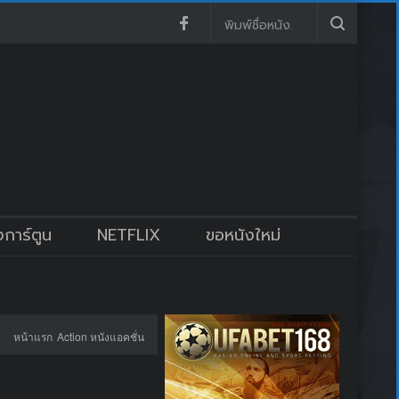
งการ์ตูน
NETFLIX
ขอหนังใหม่
หน้าแรก
Action หนังแอคชั่น