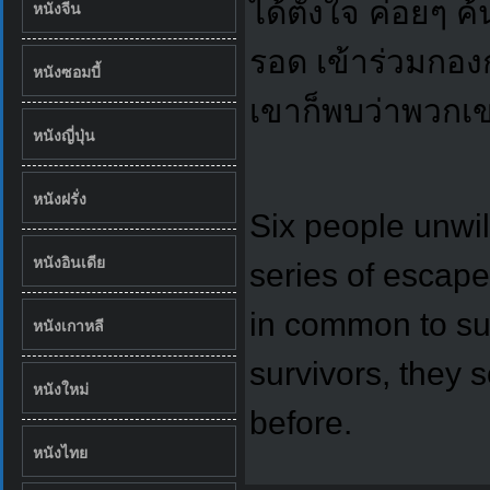
ได้ตั้งใจ ค่อยๆ ค
หนังจีน
รอด เข้าร่วมกองก
หนังซอมบี้
เขาก็พบว่าพวกเข
หนังญี่ปุ่น
หนังฝรั่ง
Six people unwil
หนังอินเดีย
series of escap
in common to sur
หนังเกาหลี
survivors, they 
หนังใหม่
before.
หนังไทย