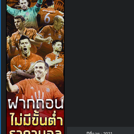
ปีที่ฉาย : 2021