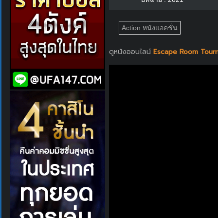
Action หนังแอคชั่น
ดูหนังออนไลน์
Escape Room Tourna