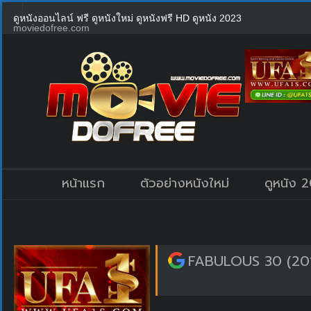
ดูหนังออนไลน์ ฟรี ดูหนังใหม่ ดูหนังฟรี HD ดูหนัง 2023
moviedofree.com
หน้าแรก
ตัวอย่างหนังใหม่
ดูหนัง 
FABULOUS 30 (2011