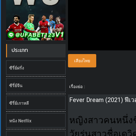
ประเภท
เสียงไทย
ซีรี่ย์ฝรั่ง
ซีรี่ย์จีน
เรื่องย่อ :
Fever Dream (2021) ฟีเวอ
ซีรี่ย์เกาหลี
หญิงสาวคนหนึ่ง
หนัง Netflix
วัยรุ่นสาวชื่อเด