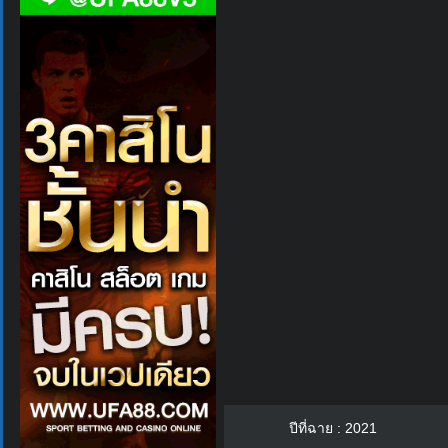
ปีที่ฉาย : 2021