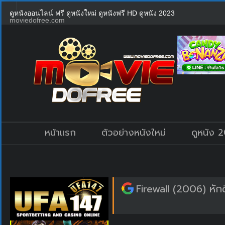
ดูหนังออนไลน์ ฟรี ดูหนังใหม่ ดูหนังฟรี HD ดูหนัง 2023
moviedofree.com
หน้าแรก
ตัวอย่างหนังใหม่
ดูหนัง 
Firewall (2006) หัก