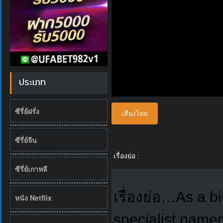
ประเภท
ซีรี่ย์ฝรั่ง
เสียงไทย
ซีรี่ย์จีน
เรื่องย่อ :
ซีรี่ย์เกาหลี
เรื่องย่อ…As a bi
หนัง Netflix
specialist named