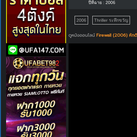
ปีที่ฉาย : 2006
2006
Thriller ระทึกขวัญ
ดูหนังออนไลน์
Firewall (2006) หักด