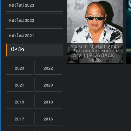
หนังใหม่ 2023
หนังใหม่ 2022
หนังใหม่ 2021
รวมฉาก ‘น้าค่อม’ สุดฮา
ปีหนัง
ซั๊ดด เล่นเรื่องไหนก็ขำ
ภาค 1 | PLAYBACK |
Netflix
2023
2022
2021
2020
2019
2018
2017
2016