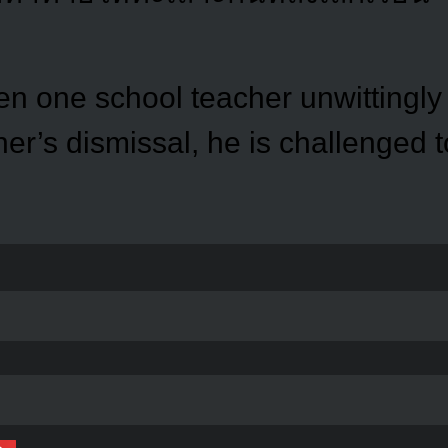
en one school teacher unwittingl
er’s dismissal, he is challenged t