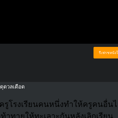
รีเฟรชหนังไ
ูดุดวลเดือด
่อครูโรงเรียนคนหนึ่งทำให้ครูคนอื่
ถูกท้าทายให้ทะเลาะกันหลังเลิกเรียน