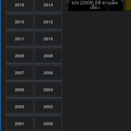
Ichi (2008) อิชิ ดาบเด็ด
2015
2014
เดี่ยว
2013
2012
2011
2010
2009
2008
2007
2006
2005
2004
2003
2002
2001
2000