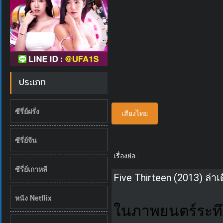
ประเภท
ซีรี่ย์ฝรั่ง
เสียงไทย
ซีรี่ย์จีน
เรื่องย่อ :
ซีรี่ย์เกาหลี
Five Thirteen (2013) ล่าเ
หนัง Netflix
ในภาพยนตร์ระทึก