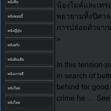
หนังจีน
น้องไมค์และเทรออ
พยายามทิ้งปีศาจข
หนังซอมบี้
การปล่อยตัวจาก
หนังญี่ปุ่น
»
หนังฝรั่ง
หนังอินเดีย
In this tension-p
หนังเกาหลี
in search of bett
behind for good.
หนังใหม่
crime he … See 
หนังไทย