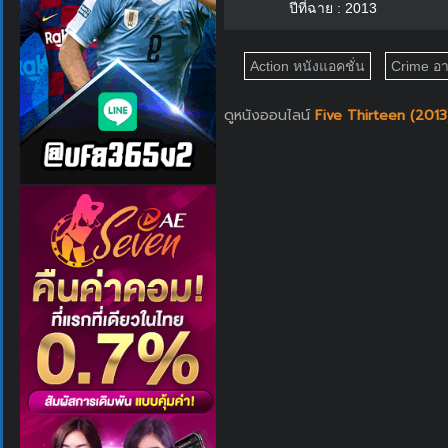
ปีที่ฉาย : 2013
Action หนังแอคชั่น
Crime อ
ดูหนังออนไลน์
Five Thirteen (2013)