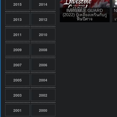
2015
2014
INVISIBLE GUARD
N
(2022) ปู้เหลียงเหรินกับกู่
พิษปีศาจ
เ
2013
2012
2011
2010
2009
2008
2007
2006
2005
2004
2003
2002
2001
2000