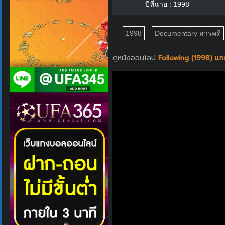
ปีที่ฉาย : 1998
1998
Documentary สารคดี
ดูหนังออนไลน์
Following (1998) แก