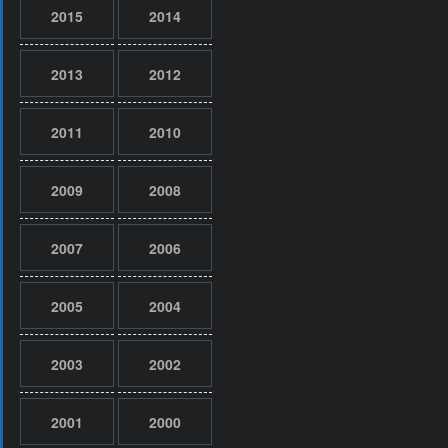
2015
2014
2013
2012
2011
2010
2009
2008
2007
2006
2005
2004
2003
2002
2001
2000