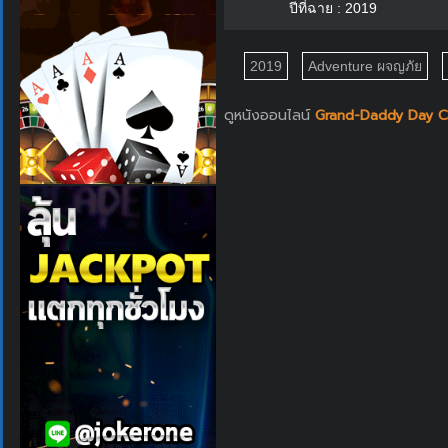
ปีที่ฉาย : 2019
2019
Adventure ผจญภัย
ดูหนังออนไลน์
Grand-Daddy Day Car