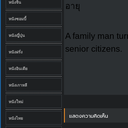
หนังจีน
อายุ
หนังซอมบี้
A family man turn
หนังญี่ปุ่น
senior citizens.
หนังฝรั่ง
หนังอินเดีย
หนังเกาหลี
หนังใหม่
แสดงความคิดเห็น
หนังไทย