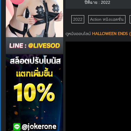
ปีที่ฉาย : 2022
2022
Action หนังแอคชั่น
ดูหนังออนไลน์
HALLOWEEN ENDS (20