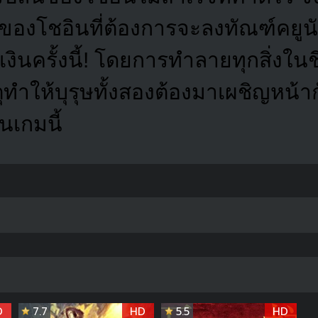
องโชอินที่ต้องการจะลงทัณฑ์คยูนั
ินครั้งนี้! โดยการทำลายทุกสิ่งในช
ตุทำให้บุรุษทั้งสองต้องมาเผชิญหน้า
นเกมนี้
D
7.7
HD
5.5
HD