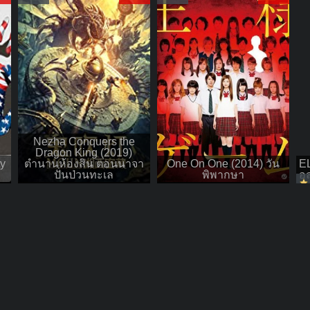
Nezha Conquers the
Dragon King (2019)
y
ตำนานห้องสิน ตอนนาจา
One On One (2014) วัน
E
ปั่นป่วนทะเล
พิพากษา
อ