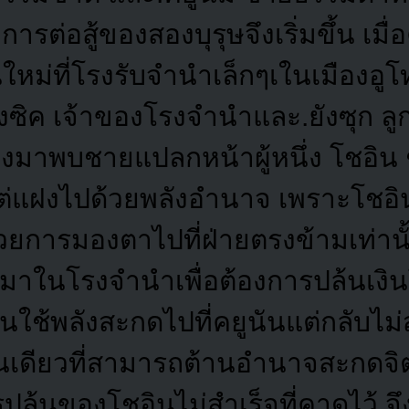
รต่อสู้ของสองบุรุษจึงเริ่มขึ้น เมื่อ
ม่ที่โรงรับจำนำเล็กๆเในเมืองอูโทเ
ซิค เจ้าของโรงจำนำและ.ยังซุก ล
องมาพบชายแปลกหน้าผู้หนึ่ง โชอิน ช
บแต่แฝงไปด้วยพลังอำนาจ เพราะโช
ยการมองตาไปที่ฝ่ายตรงข้ามเท่านั้น
ามาในโรงจำนำเพื่อต้องการปล้นเง
นใช้พลังสะกดไปที่คยูนันแต่กลับไม่ส
คนเดียวที่สามารถต้านอำนาจสะกดจิ
ล้นของโชอินไม่สำเร็จที่คาดไว้ จึ