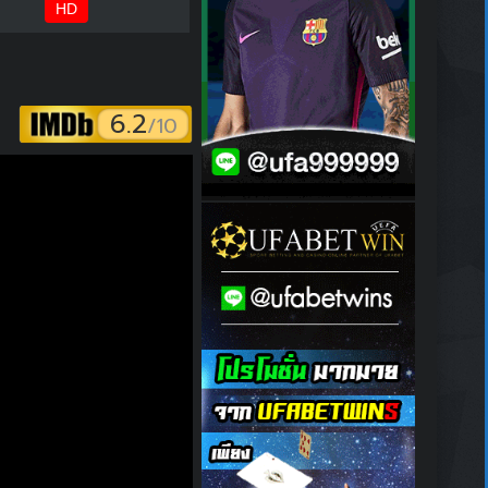
HD
6.2
/10