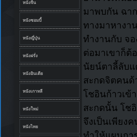
หนังจีน
มาพบกัน ฉากกา
หนังซอมบี้
ทางมาหางานให
ทำงานกับ จอง
หนังญี่ปุ่น
ต่อมาเขาก็ต้
หนังฝรั่ง
นัยน์ตาลี้ลั
หนังอินเดีย
สะกดจิตคนด้ว
หนังเกาหลี
โชอินก้าวเข้
สะกดนั้น โชอิ
หนังใหม่
จึงเป็นเพียง
หนังไทย
ทำให้แผนการป