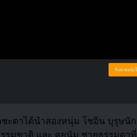
รีเฟรชหนังไ
ชะตาได้นำสองหนุ่ม โชอิน บุรุษนักส
รมชาติ และ.คยูนัม ชายธรรมดาที่สูญ