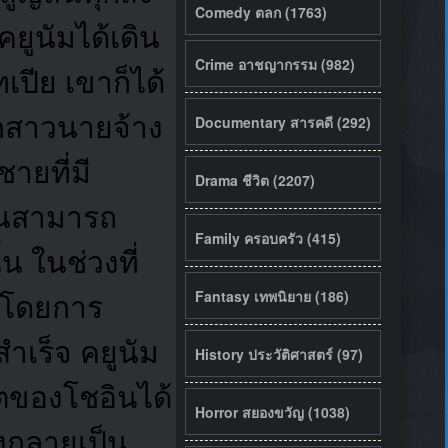
Comedy ตลก (1763)
คยูนัมได้เดิน
Crime อาชญากรรม (982)
ปีย เขาก็ได้
ูกสาวนายจ้าง
Documentary สารคดี (292)
ายที่มี
Drama ชีวิต (2207)
อินสามารถ
Family ครอบครัว (415)
 ในช่วงที่
Fantasy เทพนิยาย (186)
ินโดยการ
ำเร็จ คยูนัม
History ประวัติศาสตร์ (97)
ตของโชอินได้
Horror สยองขวัญ (1038)
งกลายเป็น