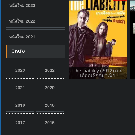
หนังใหม่ 2023
หนังใหม่ 2022
หนังใหม่ 2021
ปีหนัง
2023
2022
The Liability (2012) เกม
เดือดเชือดมาเฟีย
2021
2020
2019
2018
2017
2016