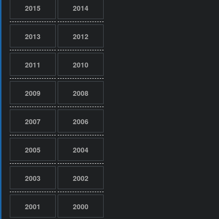
2015
2014
2013
2012
2011
2010
2009
2008
2007
2006
2005
2004
2003
2002
2001
2000