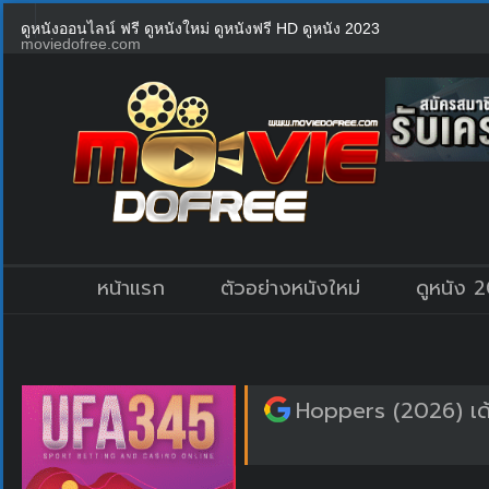
ดูหนังออนไลน์ ฟรี ดูหนังใหม่ ดูหนังฟรี HD ดูหนัง 2023
moviedofree.com
หน้าแรก
ตัวอย่างหนังใหม่
ดูหนัง 
Hoppers (2026) เด้ง