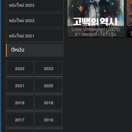
หนังใหม่ 2023
หนังใหม่ 2022
Love Untangled (2025)
สาวผมยุ่งหัวใจว้าวุ่น
หนังใหม่ 2021
ปีหนัง
2023
2022
2021
2020
2019
2018
2017
2016