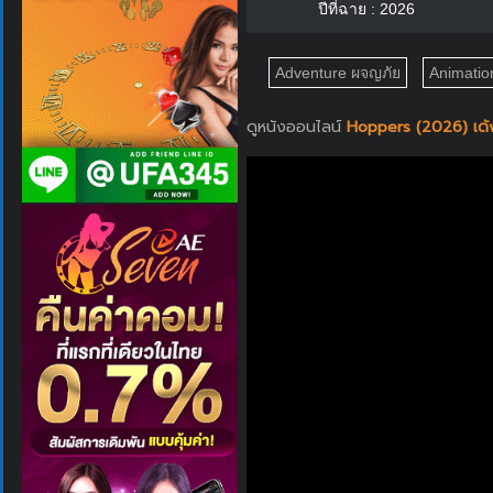
ปีที่ฉาย : 2026
Adventure ผจญภัย
Animatio
ดูหนังออนไลน์
Hoppers (2026) เด้ง