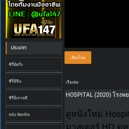
ประเภท
เสียงไทย
ซีรี่ย์ฝรั่ง
ซีรี่ย์จีน
เรื่องย่อ :
HOSPITAL (2020) โรงพ
ซีรี่ย์เกาหลี
ดูหนังใหม่ Hosp
หนัง Netflix
มาสเตอร์ HD ดูหนั