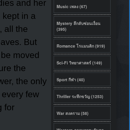
dies and her
Music เพลง (67)
 kept in a
Mystery ลึกลับซ่อนเงื่อน
 all the
(395)
eaves. But
Romance โรแมนติก (919)
t be moved
Sci-Fi วิทยาศาสตร์ (149)
ure the
wer, the only
Sport กีฬา (40)
 every few
Thriller ระทึกขวัญ (1253)
 for
War สงคราม (58)
Western คาวบอยตะวันตก