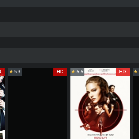
D
5.3
HD
6.6
HD