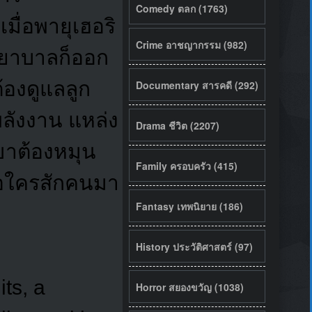
Comedy ตลก (1763)
ด
เมื่อพายุเฮอริ
Crime อาชญากรรม (982)
พยาบาลก็ออก
้องดูแลลูก
Documentary สารคดี (292)
พลังงาน แหล่ง
Drama ชีวิต (2207)
เขาต้องหมุน
Family ครอบครัว (415)
งรอใครสักคนมา
Fantasy เทพนิยาย (186)
History ประวัติศาสตร์ (97)
ts, a
Horror สยองขวัญ (1038)