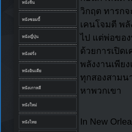
หนังจีน
วิกฤต
ทารกจะ
หนังซอมบี้
เคนโจมตี พล
ไป
แต่พ่อของท
หนังญี่ปุ่น
ด้วยการเปิดเ
หนังฝรั่ง
พลังงานเพียงแ
หนังอินเดีย
ทุกสองสามน
หนังเกาหลี
หาพวกเขา
หนังใหม่
In New Orlean
หนังไทย