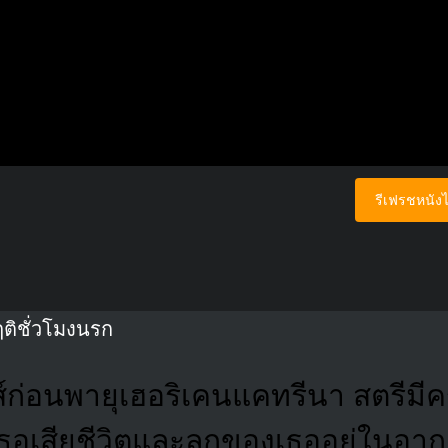
รีเฟรชหนังไ
ฤติชั่วโมงนรก
ส์ก่อนพายุเฮอริเคนแคทรีนา สตรีมี
ธอเสียชีวิตและลูกของเธออยู่ในอา