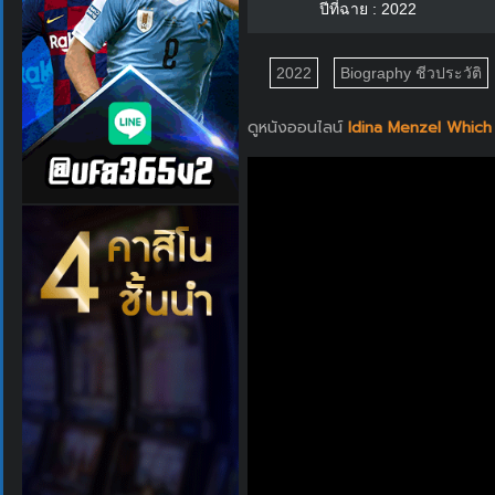
ปีที่ฉาย : 2022
2022
Biography ชีวประวัติ
ดูหนังออนไลน์
Idina Menzel Which