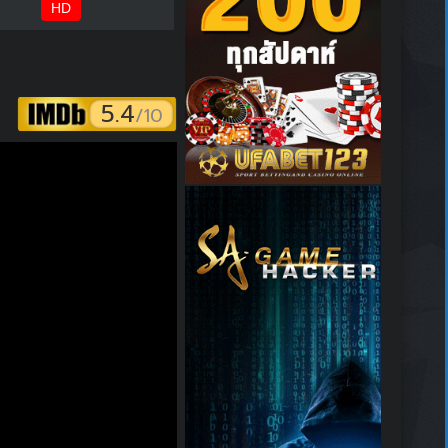
HD
5.4
/10