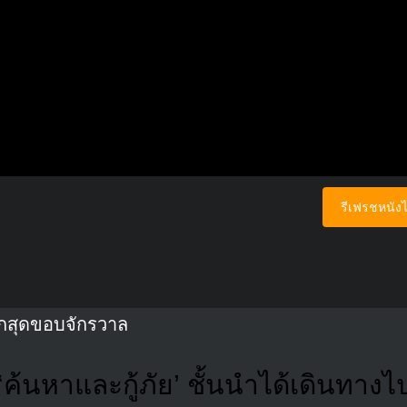
รีเฟรชหนังไ
นรกสุดขอบจักรวาล
 ‘ค้นหาและกู้ภัย’ ชั้นนำได้เดินทางไ