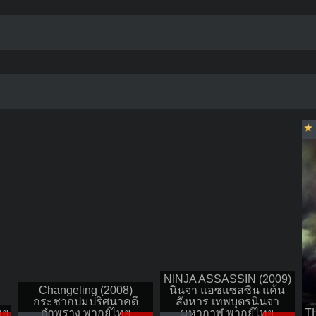
NINJA ASSASSIN (2009)
Changeling (2008)
นินจา แอซแซสซิน แค้น
กระชากปมปริศนาคดี
สังหาร เทพบุตรนินจา
ทย
อำพราง พากย์ไทย
มหากาฬ พากย์ไทย
T