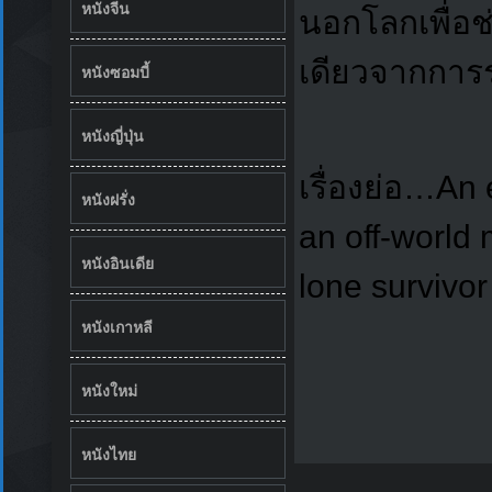
หนังจีน
นอกโลกเพื่อช
เดียวจากการ
หนังซอมบี้
หนังญี่ปุ่น
เรื่องย่อ…An 
หนังฝรั่ง
an off-world 
หนังอินเดีย
lone survivor
หนังเกาหลี
หนังใหม่
หนังไทย