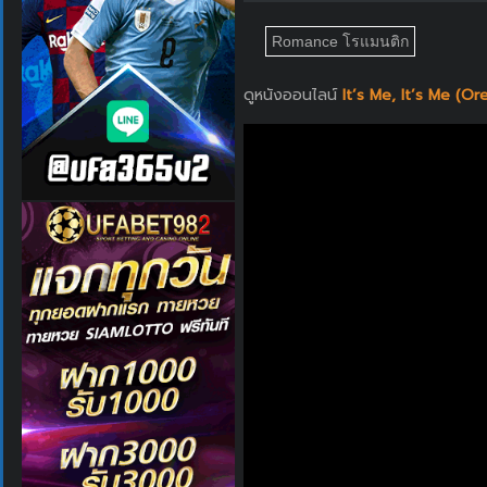
Romance โรแมนติก
ดูหนังออนไลน์
It’s Me, It’s Me (Ore