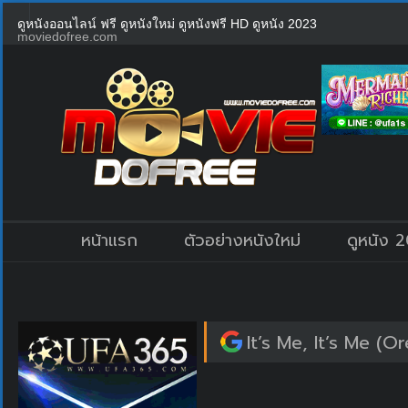
ดูหนังออนไลน์ ฟรี ดูหนังใหม่ ดูหนังฟรี HD ดูหนัง 2023
moviedofree.com
หน้าแรก
ตัวอย่างหนังใหม่
ดูหนัง 
It’s Me, It’s Me (Or