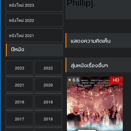
Phillip].
หนังใหม่ 2023
หนังใหม่ 2022
หนังใหม่ 2021
แสดงความคิดเห็น
ปีหนัง
สุ่มหนังเรื่องอื่นๆ
2023
2022
6.6
HD
2021
2020
2019
2018
2017
2016