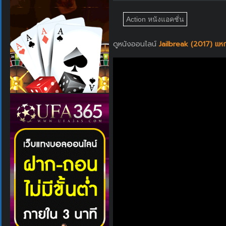
Action หนังแอคชั่น
ดูหนังออนไลน์
Jailbreak (2017) แ