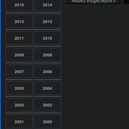
หงอคง ผจญห้าหุบเขา
2015
2014
2013
2012
2011
2010
2009
2008
2007
2006
2005
2004
2003
2002
2001
2000