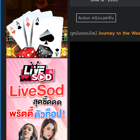
Action หนังแอคชั่น
ดูหนังออนไลน์
Journey to the West 