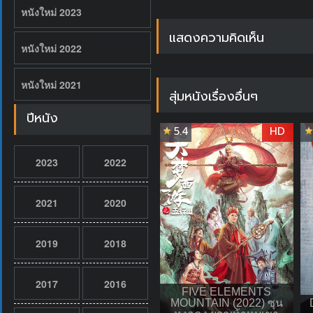
หนังใหม่ 2023
แสดงความคิดเห็น
หนังใหม่ 2022
หนังใหม่ 2021
สุ่มหนังเรื่องอื่นๆ
ปีหนัง
5.4
HD
2023
2022
2021
2020
2019
2018
2017
2016
FIVE ELEMENTS
MOUNTAIN (2022) ซุน