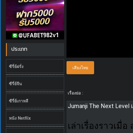
ประเภท
ซีรี่ย์ฝรั่ง
เสียงไทย
ซีรี่ย์จีน
เรื่องย่อ :
ซีรี่ย์เกาหลี
Jumanji The Next Level 
หนัง Netflix
เล่าเรื่องราวเมื