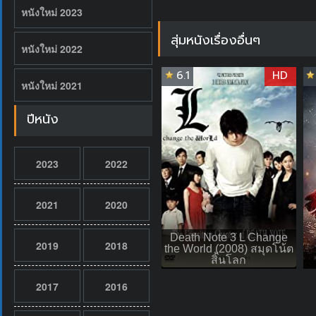
หนังใหม่ 2023
สุ่มหนังเรื่องอื่นๆ
หนังใหม่ 2022
6.1
HD
หนังใหม่ 2021
ปีหนัง
2023
2022
2021
2020
Death Note 3 L Change
2019
2018
the World (2008) สมุดโน้ต
สิ้นโลก
2017
2016